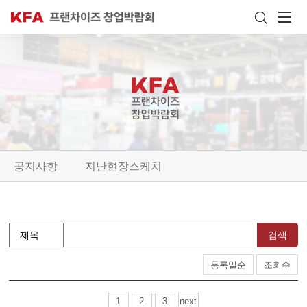
공지사항
지난현장스케치
검색
등록일순
조회수
1
2
3
next