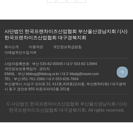
사단법인 한국프랜차이즈산업협회 부산울산경남지회 / (사)
한국프랜차이즈산업협회 대구경북지회
회사소개
이용약관
개인정보취급방침
이메일무단수집거부
사업자등록번호 : 부산 535-82-00045 / 대구 503-82-13994
개인정보보호책임자 : 관리자
+
EMAIL : 부산 kfabug@kfabug.or.kr / 대구 kfadg@naver.com
TEL : 부산 051-761-2066 / 대구 053-626-7664
부산광역시 사상구 모라로 22, 413호,416호(모라동, 부산벤처타워) / 대구광역
시 동구 경안로 855 라온프라자2층 201호
© 사단법인 한국프랜차이즈산업협회 부산울산경남지회 / (사)
한국프랜차이즈산업협회 대구경북지회, All rights reserved.