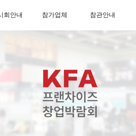
시회안내
참가업체
참관안내
전시회안내
참가안내
참관안내
부스도면
참가업체 리스트
업체참가신청
참가업체 배치도
무료사전등록하기