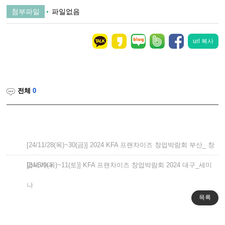
첨부파일
파일없음
url 복사
전체
0
[24/11/28(목)~30(금)] 2024 KFA 프랜차이즈 창업박람회 부산_ 창
업세미나
[24/5/9(목)~11(토)] KFA 프랜차이즈 창업박람회 2024 대구_세미
나