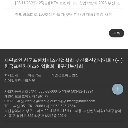
[23/11/23(목)~25(금)] KFA 프랜차이즈 창업박람회 2023 부산_경
품이벤트!
창업박람회로 100호점 만들기(맛탐 한태원 대표) 특강 사진
사단법인 한국프랜차이즈산업협회 부산울산경남지회 / (사)
한국프랜차이즈산업협회 대구경북지회
회사소개
이용약관
개인정보취급방침
이메일무단수집거부
+
사업자등록번호 : 부산 535-82-00045 / 대구 503-82-13994
개인정보보호책임자 : 관리자
EMAIL : 부산 kfabug@kfabug.or.kr / 대구 kfadg@naver.com
TEL : 부산 051-761-2066 / 대구 053-626-7664
부산광역시 사상구 모라로 22, 413호,416호(모라동, 부산벤처타워) / 대구광역
시 동구 경안로 855 라온프라자2층 201호