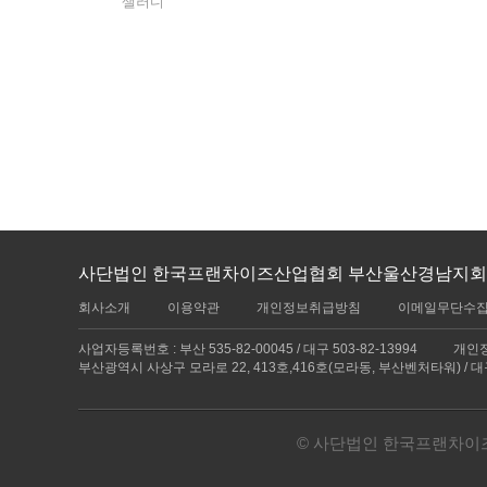
샐러디
사단법인 한국프랜차이즈산업협회 부산울산경남지회 /
회사소개
이용약관
개인정보취급방침
이메일무단수
사업자등록번호 : 부산 535-82-00045 / 대구 503-82-13994
개인정
부산광역시 사상구 모라로 22, 413호,416호(모라동, 부산벤처타워) / 
© 사단법인 한국프랜차이즈산업