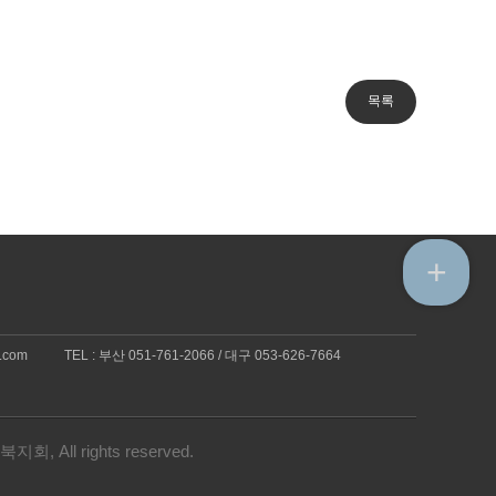
+
r.com
TEL : 부산 051-761-2066 / 대구 053-626-7664
 rights reserved.