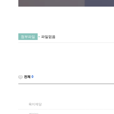
첨부파일
파일없음
전체
0
육미제당