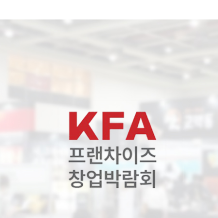
전시회안내
참가안내
참관안내
부스도면
참가업체 리스트
업체참가신청
참가업체 배치도
무료사전등록하기