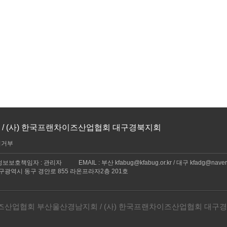
 (사) 한국프랜차이즈산업협회 대구경북지회
집거부
보보호책임자 : 관리자
EMAIL : 부산 kfabug@kfabug.or.kr / 대구 kfadg@nave
대구광역시 동구 경안로 855 라온프라자2층 201호
협회 부산울산경남지회 / (사) 한국프랜차이즈산업협회 대구경북지회, All