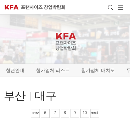
참관안내
참가업체 리스트
참가업체 배치도
부산
대구
prev
6
7
8
9
10
next