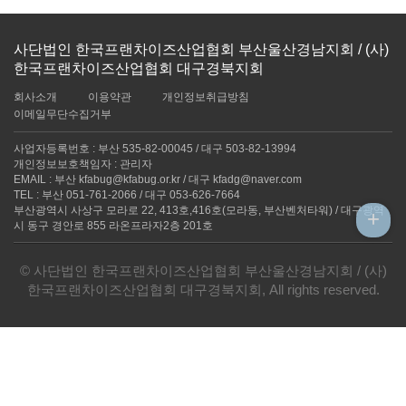
사단법인 한국프랜차이즈산업협회 부산울산경남지회 / (사)
한국프랜차이즈산업협회 대구경북지회
회사소개
이용약관
개인정보취급방침
이메일무단수집거부
사업자등록번호 : 부산 535-82-00045 / 대구 503-82-13994
개인정보보호책임자 : 관리자
EMAIL : 부산 kfabug@kfabug.or.kr / 대구 kfadg@naver.com
TEL : 부산 051-761-2066 / 대구 053-626-7664
부산광역시 사상구 모라로 22, 413호,416호(모라동, 부산벤처타워) / 대구광역
+
시 동구 경안로 855 라온프라자2층 201호
© 사단법인 한국프랜차이즈산업협회 부산울산경남지회 / (사)
한국프랜차이즈산업협회 대구경북지회, All rights reserved.