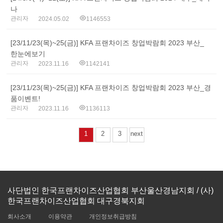
나
관리자
2024.05.02
1146553
[23/11/23(목)~25(금)] KFA 프랜차이즈 창업박람회 2023 부산_
한눈에보기
관리자
2023.11.16
1142141
[23/11/23(목)~25(금)] KFA 프랜차이즈 창업박람회 2023 부산_경
품이벤트!
관리자
2023.11.16
1136113
1
2
3
next
사단법인 한국프랜차이즈산업협회 부산울산경남지회 / (사)
한국프랜차이즈산업협회 대구경북지회
회사소개
이용약관
개인정보취급방침